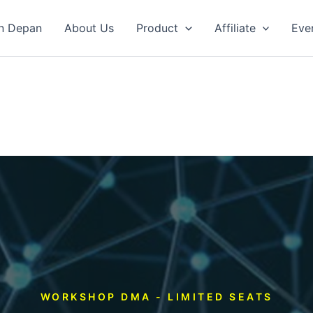
n Depan
About Us
Product
Affiliate
Eve
WORKSHOP DMA - LIMITED SEATS