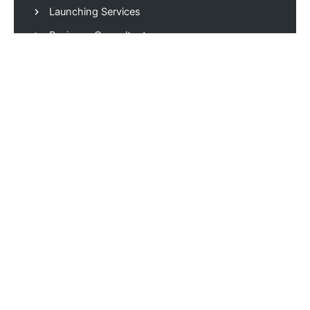
Launching Services
Business Consultant
LOCATIONS
LOCATION
Pondok Indah Permai Kav 106 Jl. Mangesti Raya -
Gentan - Surakarta - Indonesia.
CONTACT US
Via Phone: 08129900270