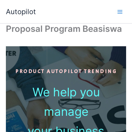
Skip
Autopilot
to
Main
content
Proposal Program Beasiswa
Men
PRODUCT AUTOPILOT TRENDING
We help you
manage
your
business