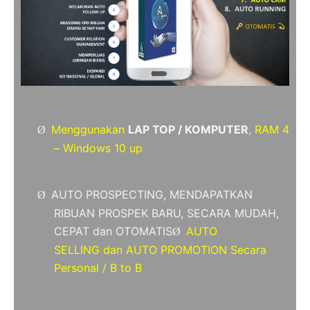
Menggunakan
LAP TOP / KOMPUTER
, RAM 4
Ø
– Windows 10 up
AUTO PROSPECTING, MENDAPATKAN
Ø
RIBUAN PROSPEK BARU, SECARA MUDAH,
CEPAT dan OTOMATIS
AUTO
Ø
SELLING dan AUTO PROMOTION Secara
Personal / B to B