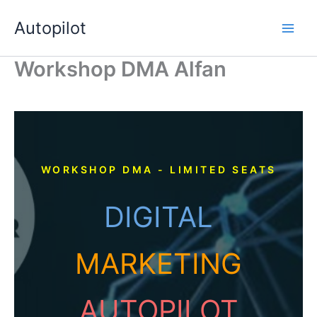
Skip
Autopilot
to
Main
content
Workshop DMA Alfan
Men
WORKSHOP DMA - LIMITED SEATS
DIGITAL
MARKETING
AUTOPILOT