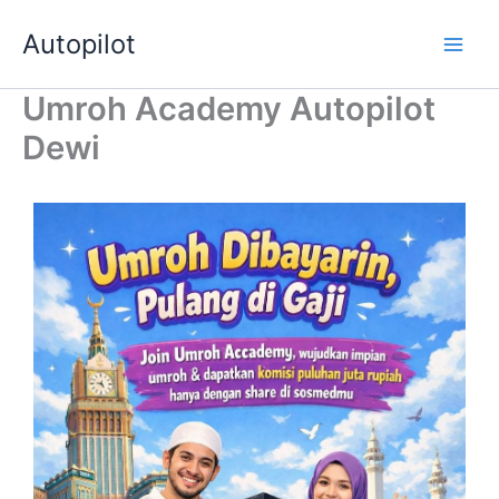
Skip
Autopilot
to
Main
content
Umroh Academy Autopilot
Men
Dewi