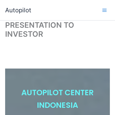
Skip
Autopilot
to
Main
content
PRESENTATION TO
Men
INVESTOR
AUTOPILOT CENTER
INDONESIA