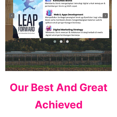
‹
›
Our Best And Great
Achieved