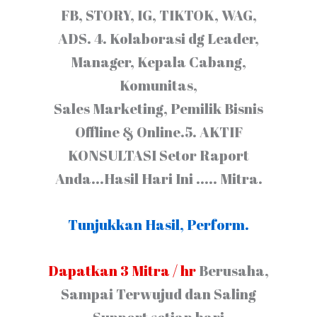
FB, STORY, IG, TIKTOK, WAG,
ADS.
4. Kolaborasi dg Leader,
Manager, Kepala Cabang,
Komunitas,
Sales Marketing, Pemilik Bisnis
Offline & Online.
5.
AKTIF
KONSULTASI
Setor Raport
Anda...Hasil Hari Ini ..... Mitra.
Tunjukkan Hasil, Perform.
Dapatkan 3 Mitra / hr
Berusaha,
Sampai Terwujud dan Saling