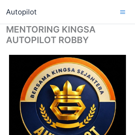
Skip
Autopilot
to
Main
content
MENTORING KINGSA
Men
AUTOPILOT ROBBY