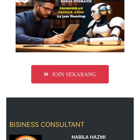
JOIN SEKARANG
BISINESS CONSULTANT
NABILA HAZMI