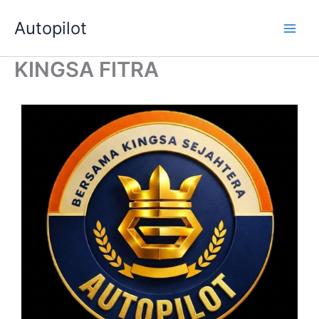
Skip
Autopilot
to
Main
content
KINGSA FITRA
Men